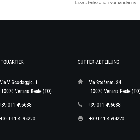
Ersatzteileschon vorhanden ist.
TQUARTIER
CUTTER-ABTEILUNG
Via V. Scodeggio, 1
Via Stefanat, 24
078 Venaria Reale (TO)
10078 Venaria Reale (TO
+39 011 496688
+39 011 496688
+39 011 4594220
+39 011 4594220