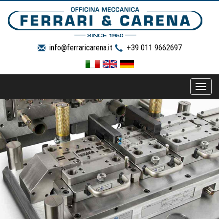
info@ferraricarena.it
+39 011 9662697
Toggle
naviga