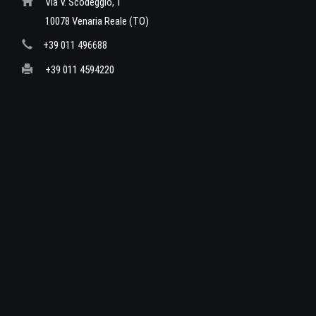
Via V. Scodeggio, 1
10078 Venaria Reale (TO)
+39 011 496688
+39 011 4594220