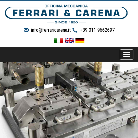
info@ferraricarena.it
+39 011 9662697
Toggle
naviga