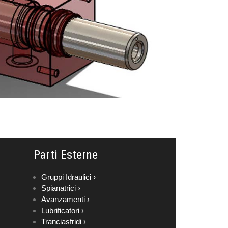
Parti Esterne
Gruppi Idraulici ›
Spianatrici ›
Avanzamenti ›
Lubrificatori ›
Tranciasfridi ›