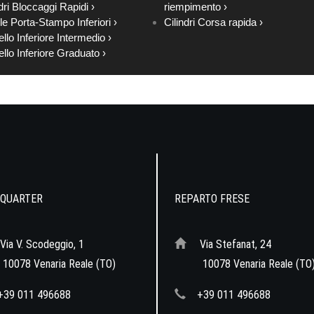
dri Bloccaggi Rapidi ›
riempimento ›
le Porta-Stampo Inferiori ›
Cilindri Corsa rapida ›
ello Inferiore Intermedio ›
ello Inferiore Graduato ›
QUARTER
REPARTO FRESE
Via V. Scodeggio, 1
Via Stefanat, 24
078 Venaria Reale (TO)
10078 Venaria Reale (TO
+39 011 496688
+39 011 496688