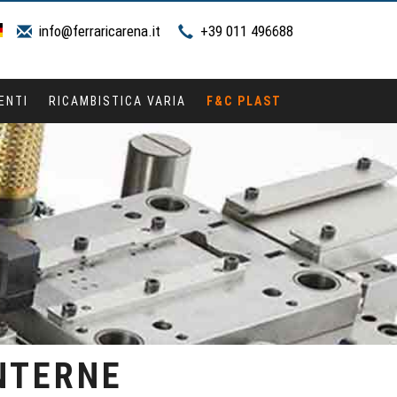
info@ferraricarena.it
+39 011 496688
ENTI
RICAMBISTICA VARIA
F&C PLAST
INTERNE