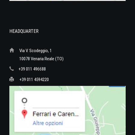
HEADQUARTER
Via V. Scodeggio, 1
10078 Venaria Reale (TO)
+39 011 496688
+39 011 4594220