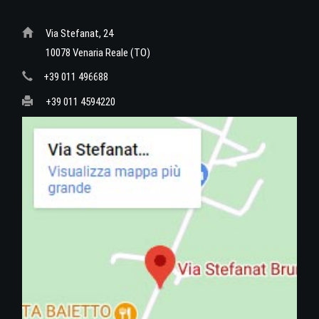
Via Stefanat, 24
10078 Venaria Reale (TO)
+39 011 496688
+39 011 4594220