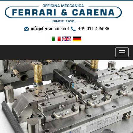
info@ferraricarena.it
+39 011 496688
Toggle
naviga